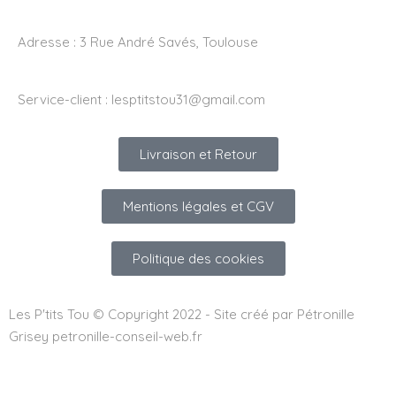
Adresse :
3 Rue André Savés, Toulouse
Service-client :
lesptitstou31@gmail.com
Livraison et Retour
Mentions légales et CGV
Politique des cookies
Les P'tits Tou © Copyright 2022 - Site créé par Pétronille
Grisey petronille-conseil-web.fr