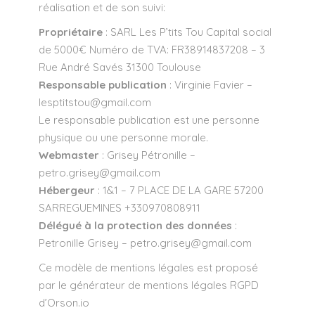
réalisation et de son suivi:
Propriétaire
: SARL Les P’tits Tou Capital social
de 5000€ Numéro de TVA: FR38914837208 – 3
Rue André Savés 31300 Toulouse
Responsable publication
: Virginie Favier –
lesptitstou@gmail.com
Le responsable publication est une personne
physique ou une personne morale.
Webmaster
: Grisey Pétronille –
petro.grisey@gmail.com
Hébergeur
: 1&1 – 7 PLACE DE LA GARE 57200
SARREGUEMINES +330970808911
Délégué à la protection des données
:
Petronille Grisey – petro.grisey@gmail.com
Ce modèle de mentions légales est proposé
par le
générateur de mentions légales RGPD
d’Orson.io