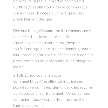
Utilisateurs après leur mort et de choisir à
qui
https://lesptits-tou.fr
devra communiquer
(ou non) ses données à un tiers qu’ils aura
préalablement désigné
Dès que
https://lesptits-tou.fr
a connaissance
du décès d’un Utilisateur et à défaut
d’instructions de sa part,
https://lesptits-
tou.fr
s’engage à détruire ses données, sauf si
leur conservation s’avère nécessaire à des fins
probatoires ou pour répondre à une obligation
légale.
Si l’Utilisateur souhaite savoir
comment
https://lesptits-tou.fr
utilise ses
Données Personnelles, demander à les rectifier
ou s’oppose à leur traitement, l’Utilisateur peut
contacter
https://lesptits-tou.fr
par écrit à
l’adresse suivante :