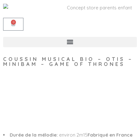
0
COUSSIN MUSICAL BIO – OTIS –
MINIBAM – GAME OF THRONES
Wishlist
Durée de la mélodie:
environ 2m15
Fabriqué en France