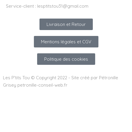
Service-client :
lesptitstou31@gmail.com
Livraison et Retour
Mentions légales et CGV
Politique des cookies
Les P'tits Tou © Copyright 2022 - Site créé par Pétronille
Grisey petronille-conseil-web.fr