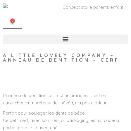
0
A LITTLE LOVELY COMPANY –
ANNEAU DE DENTITION – CERF
Wishlist
L’anneau de dentition cerf est un ami idéal. Il est en
caoutchouc naturel issu de l’hévéa, n’a pas d’odeur.
Parfait pour soulager les dents de bébé.
Ce petit cerf, avec son très joli packaging, est un cadeau
parfait pour le nouveau-né.