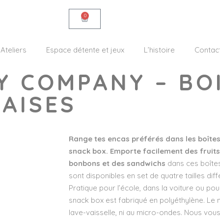
0
Ateliers
Espace détente et jeux
L’histoire
Contac
Y COMPANY – BO
RAISES
Range tes encas préférés dans les boîtes
snack box. Emporte facilement des fruits,
bonbons et des sandwichs
dans ces boîtes
sont disponibles en set de quatre tailles dif
Pratique pour l’école, dans la voiture ou pou
snack box est fabriqué en polyéthylène. Le m
lave-vaisselle, ni au micro-ondes. Nous vou