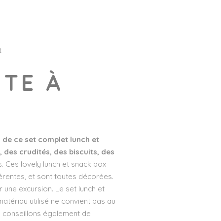
t
ITE À
 de ce set complet lunch et
 des crudités, des biscuits, des
. Ces lovely lunch et snack box
férentes, et sont toutes décorées.
r une excursion. Le set lunch et
atériau utilisé ne convient pas au
s conseillons également de