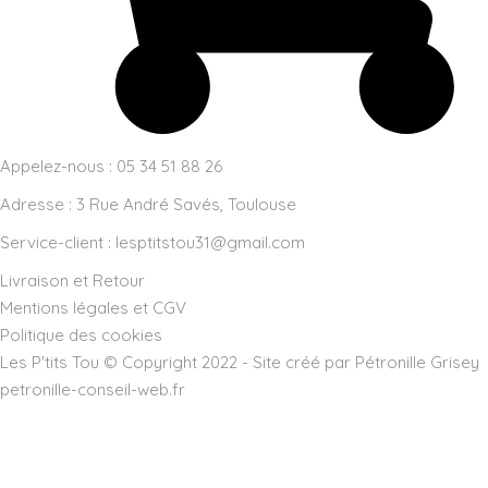
Appelez-nous : 05 34 51 88 26
Adresse :
3 Rue André Savés, Toulouse
Service-client :
lesptitstou31@gmail.com
Livraison et Retour
Mentions légales et CGV
Politique des cookies
Les P'tits Tou © Copyright 2022 - Site créé par Pétronille Grisey
petronille-conseil-web.fr