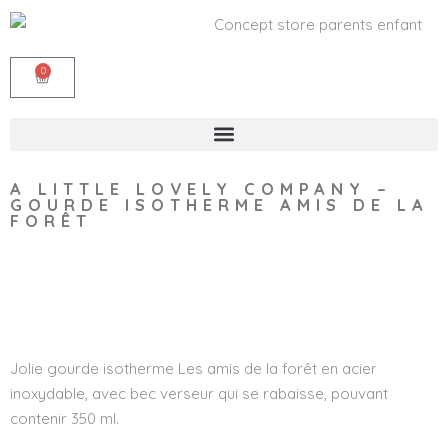
0
A LITTLE LOVELY COMPANY –
GOURDE ISOTHERME AMIS DE LA
FORÊT
Wishlist
Jolie gourde isotherme Les amis de la forêt en acier
inoxydable, avec bec verseur qui se rabaisse, pouvant
contenir 350 ml.