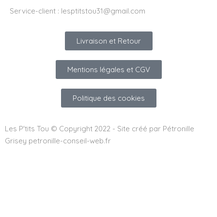
Service-client :
lesptitstou31@gmail.com
Livraison et Retour
Mentions légales et CGV
Politique des cookies
Les P'tits Tou © Copyright 2022 - Site créé par Pétronille
Grisey petronille-conseil-web.fr