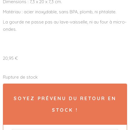
Dimensions : 7,3 x 20 x 7,3 cm.
Matériau : acier inoxydable, sans BPA, plomb, ni phtalate.
La gourde ne passe pas au lave-vaisselle, ni au four à micro-
ondes.
20,95
€
Rupture de stock
SOYEZ PRÉVENU DU RETOUR EN
STOCK !