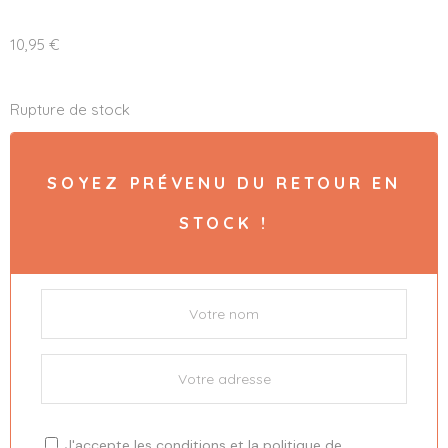
10,95
€
Rupture de stock
SOYEZ PRÉVENU DU RETOUR EN
STOCK !
J'accepte les
conditions
et la
politique de