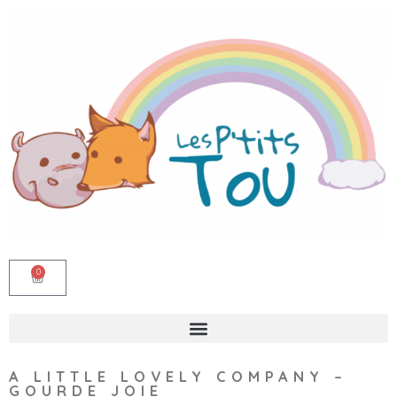
0
A LITTLE LOVELY COMPANY –
GOURDE JOIE