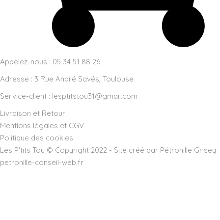
Appelez-nous : 05 34 51 88 26
Adresse :
3 Rue André Savés, Toulouse
Service-client :
lesptitstou31@gmail.com
Livraison et Retour
Mentions légales et CGV
Politique des cookies
Les P'tits Tou © Copyright 2022 - Site créé par Pétronille Grisey
petronille-conseil-web.fr