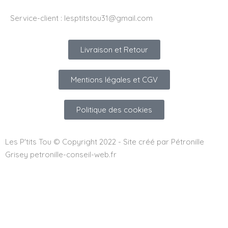
Service-client :
lesptitstou31@gmail.com
Livraison et Retour
Mentions légales et CGV
Politique des cookies
Les P'tits Tou © Copyright 2022 - Site créé par Pétronille
Grisey petronille-conseil-web.fr