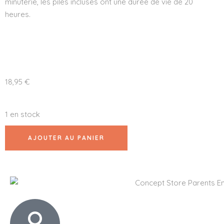
minuterie, les piles incluses ont une durée de vie de 20
heures.​
18,95
€
1 en stock
AJOUTER AU PANIER