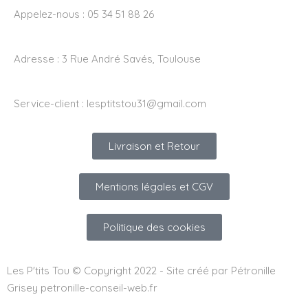
Appelez-nous : 05 34 51 88 26
Adresse :
3 Rue André Savés, Toulouse
Service-client :
lesptitstou31@gmail.com
Livraison et Retour
Mentions légales et CGV
Politique des cookies
Les P'tits Tou © Copyright 2022 - Site créé par Pétronille
Grisey petronille-conseil-web.fr