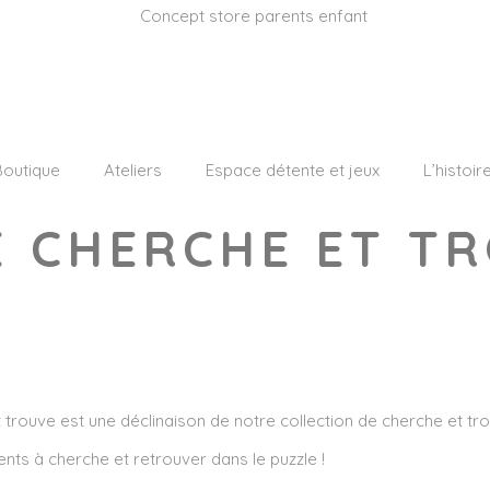
Boutique
Ateliers
Espace détente et jeux
L’histoir
 CHERCHE ET TR
t trouve est une déclinaison de notre collection de cherche et tr
éments à cherche et retrouver dans le puzzle !