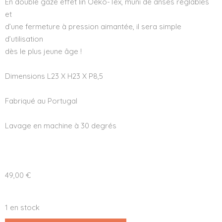
En double gaze effet lin Oeko-Tex, muni de anses réglables
et
d’une fermeture à pression aimantée, il sera simple
d’utilisation
dès le plus jeune âge !
Dimensions L23 X H23 X P8,5
Fabriqué au Portugal
Lavage en machine à 30 degrés
49,00
€
1 en stock