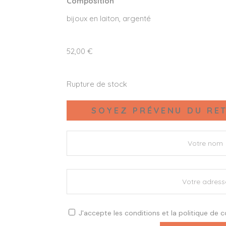
Composition
bijoux en laiton, argenté
52,00
€
Rupture de stock
SOYEZ PRÉVENU DU RET
J'accepte les
conditions
et la
politique de c