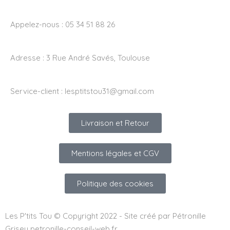
Appelez-nous : 05 34 51 88 26
Adresse :
3 Rue André Savés, Toulouse
Service-client :
lesptitstou31@gmail.com
Livraison et Retour
Mentions légales et CGV
Politique des cookies
Les P'tits Tou © Copyright 2022 - Site créé par Pétronille
Grisey petronille-conseil-web.fr