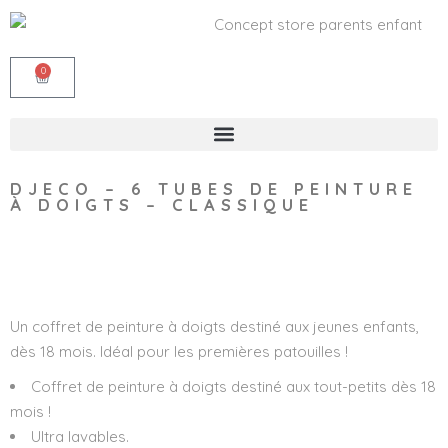
0
DJECO – 6 TUBES DE PEINTURE
À DOIGTS – CLASSIQUE
Wishlist
Un coffret de peinture à doigts destiné aux jeunes enfants,
dès 18 mois. Idéal pour les premières patouilles !
Coffret de peinture à doigts destiné aux tout-petits dès 18
mois !
Ultra lavables.