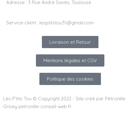
Adresse :
3 Rue André Savés, Toulouse
Service-client :
lesptitstou31@gmail.com
Livraison et Retour
Mentions légales et CGV
Politique des cookies
Les P'tits Tou © Copyright 2022 - Site créé par Pétronille
Grisey petronille-conseil-web.fr