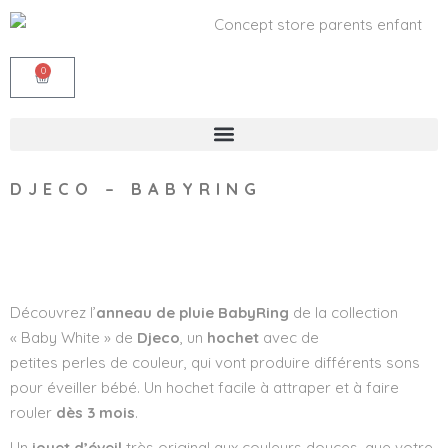
0
DJECO – BABYRING
Wishlist
Découvrez l’
anneau de pluie BabyRing
de la collection
« Baby White » de
Djeco
, un
hochet
avec de
petites perles de couleur, qui vont produire différents sons
pour éveiller bébé. Un hochet facile à attraper et à faire
rouler
dès 3 mois
.
Un
jouet d’éveil
très original aux couleurs douces, que votre