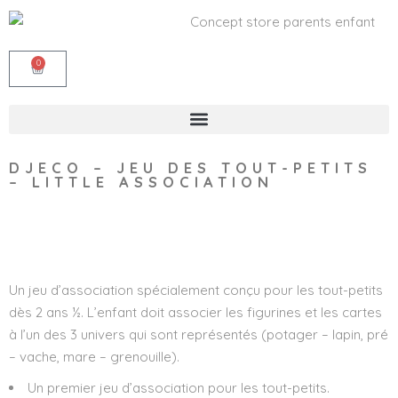
0
DJECO – JEU DES TOUT-PETITS
– LITTLE ASSOCIATION
Wishlist
Un jeu d’association spécialement conçu pour les tout-petits
dès 2 ans ½. L’enfant doit associer les figurines et les cartes
à l’un des 3 univers qui sont représentés (potager – lapin, pré
– vache, mare – grenouille).
Un premier jeu d’association pour les tout-petits.