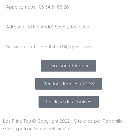
Appelez-nous : 05 34 51 88 26
Adresse :
3 Rue André Savés, Toulouse
Service-client :
lesptitstou31@gmail.com
Livraison et Retour
Mentions légales et CGV
Politique des cookies
Les P'tits Tou © Copyright 2022 - Site créé par Pétronille
Grisey petronille-conseil-web.fr