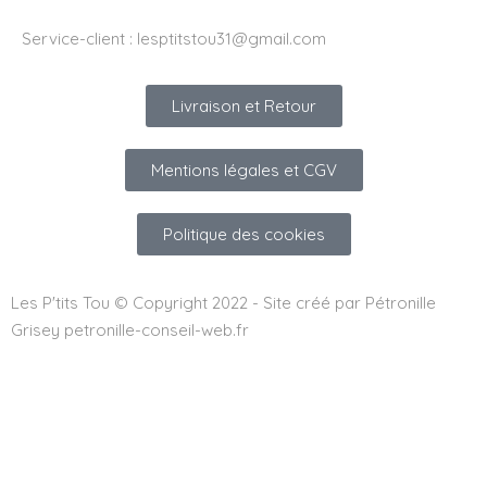
Service-client :
lesptitstou31@gmail.com
Livraison et Retour
Mentions légales et CGV
Politique des cookies
Les P'tits Tou © Copyright 2022 - Site créé par Pétronille
Grisey petronille-conseil-web.fr