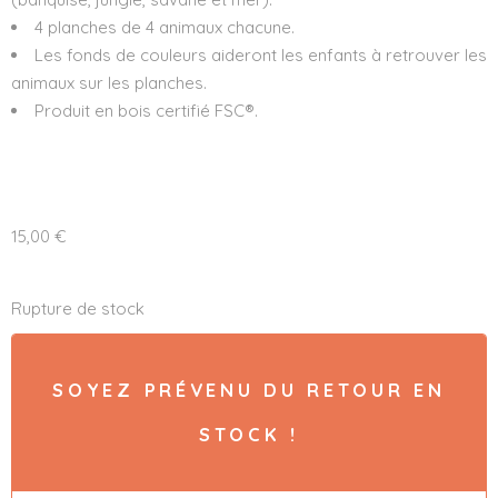
4 planches de 4 animaux chacune.
Les fonds de couleurs aideront les enfants à retrouver les
animaux sur les planches.
Produit en bois certifié FSC®.
15,00
€
Rupture de stock
SOYEZ PRÉVENU DU RETOUR EN
STOCK !