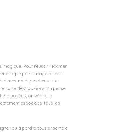
s magique. Pour réussir l’examen
socier chaque personnage au bon
et à mesure et posées sur la
tre carte déjà posée si on pense
 été posées, on vérifie le
rrectement associées, tous les
agner ou à perdre tous ensemble.