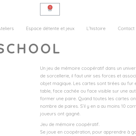
0
teliers
Espace détente et jeux
L’histoire
Contact
 SCHOOL
Un jeu de mémoire coopératif dans un univer
de sorcellerie, il faut unir ses forces et as
objet magique. Les cartes sont tirées au fur 
table, face cachée ou face visible sur une au
former une paire. Quand toutes les cartes ont
nombre de paires. S’il y en a au moins 10 co
joueurs ont gagné.
Jeu de mémoire coopératif.
Se joue en coopération, pour apprendre à g