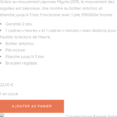
Grâce au mouvement japonais Miyota 2035, le mouvement des
aiguilles est silencieux. Une montre au boîtier antichoc et
étanche jusqu’à 3 bar. Fonctionne avec 1 pile SR626SW fournie.
Garantie 2 ans.
1 cadran « heures » et 1 cadran « minutes » bien distincts pour
faciliter la lecture de l’heure.
Boîtier antichoc.
Pile incluse.
Étanche jusqu’à 3 bar.
Bracelet réglable.
22,00
€
1 en stock
quantité
de
AJOUTER AU PANIER
Djeco
-
Montre