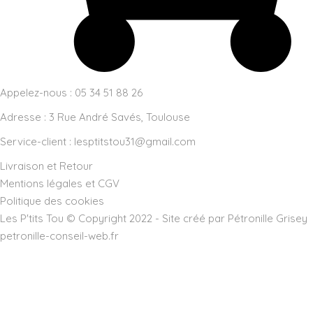
Appelez-nous : 05 34 51 88 26
Adresse :
3 Rue André Savés, Toulouse
Service-client :
lesptitstou31@gmail.com
Livraison et Retour
Mentions légales et CGV
Politique des cookies
Les P'tits Tou © Copyright 2022 - Site créé par Pétronille Grisey
petronille-conseil-web.fr