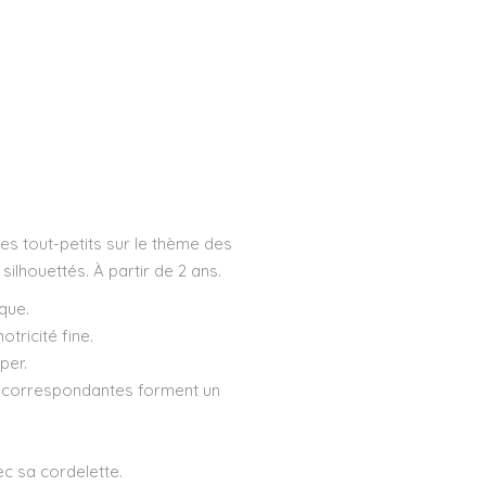
les tout-petits sur le thème des
ilhouettés. À partir de 2 ans.
que.
tricité fine.
per.
es correspondantes forment un
ec sa cordelette.