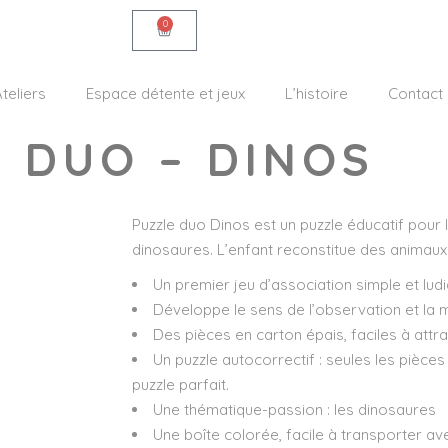
0
teliers
Espace détente et jeux
L’histoire
Contact
 DUO – DINOS
Puzzle duo Dinos est un puzzle éducatif pour 
dinosaures. L’enfant reconstitue des animaux s
Un premier jeu d’association simple et ludi
Développe le sens de l’observation et la mo
Des pièces en carton épais, faciles à attra
Un puzzle autocorrectif : seules les pièc
puzzle parfait.
Une thématique-passion : les dinosaures
Une boîte colorée, facile à transporter av