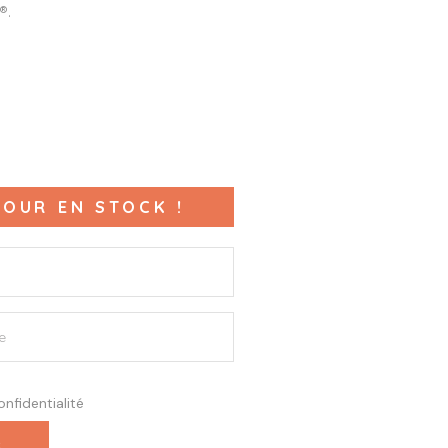
®.
OUR EN STOCK !
onfidentialité