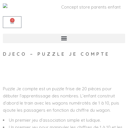
0
DJECO – PUZZLE JE COMPTE
Wishlist
Puzzle Je compte est un puzzle frise de 20 pièces pour
débuter l’apprentissage des nombres. L’enfant construit
d’abord le train avec les wagons numérotés de 1 à 10, puis
ajoute les passagers en fonction du chiffre du wagon.
Un premier jeu d’association simple et ludique.
Un premier jeu pour manipuler les chiffres de 1 à 10 et les