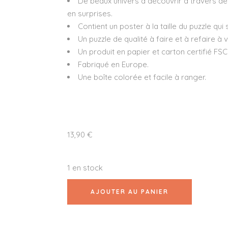
De beaux univers à découvrir à travers des 
en surprises.
Contient un poster à la taille du puzzle qui
Un puzzle de qualité à faire et à refaire à 
Un produit en papier et carton certifié FSC
Fabriqué en Europe.
Une boîte colorée et facile à ranger.
13,90
€
1 en stock
AJOUTER AU PANIER