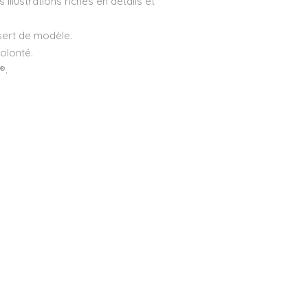
illustrations riches en détails et
 sert de modèle.
volonté.
®.