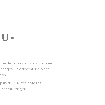
OU-
hème de la maison. Sous chacune
onnages. En enlevant une pièce,
son.
us de jeux et d’histoires.
r et pour ranger.