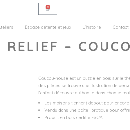
0
teliers
Espace détente et jeux
L’histoire
Contact
 RELIEF – COUC
Coucou-house est un puzzle en bois sur le t
des pièces se trouve une illustration de pers
l’enfant découvre qui habite dans chaque mai
Les maisons tiennent debout pour encore pl
Vendu dans une boîte : pratique pour offri
Produit en bois certifié FSC®.