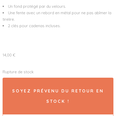
Un fond protégé par du velours.
Une fente avec un rebord en métal pour ne pas abîmer la
tirelire.
2 clés pour cadenas incluses.
14,00
€
Rupture de stock
SOYEZ PRÉVENU DU RETOUR EN
STOCK !