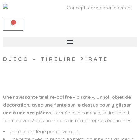
0
DJECO – TIRELIRE PIRATE
Wishlist
Une ravissante tirelire-coffre « pirate ». Un joli objet de
décoration, avec une fente sur le dessus pour y glisser
une à une ses pièces.
Fermée d’un cadenas, la tirelire est
fournie avec 2 clés pour pouvoir récupérer ses économies.
Un fond protégé par du velours.
Une fente avec un rebord en métal pour ne pas abîmer la