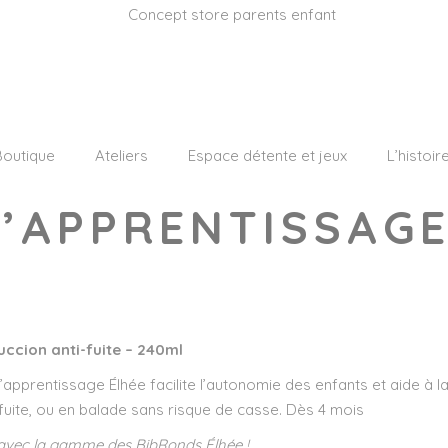
Boutique
Ateliers
Espace détente et jeux
L’histoir
D’APPRENTISSAG
ccion anti-fuite –
240ml
d’apprentissage Élhée facilite l’autonomie des enfants et aide à la
 fuite, ou en balade sans risque de casse. Dès 4 mois
 avec la gamme des BibRonds Élhée !