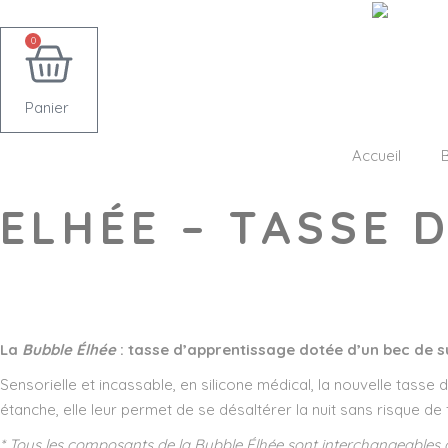
0
Panier
Accueil
ELHÉE – TASSE 
Wishlist
La
Bubble Élhée
: tasse d’apprentissage dotée d’un bec de su
Sensorielle et incassable, en silicone médical, la nouvelle tasse 
étanche, elle leur permet de se désaltérer la nuit sans risque de
* Tous les composants de la Bubble Élhée sont interchangeables