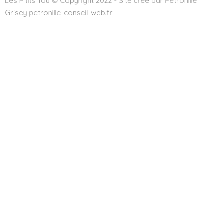
Les P'tits Tou © Copyright 2022 - Site créé par Pétronille
Grisey petronille-conseil-web.fr