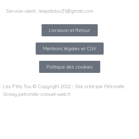
Service-client :
lesptitstou31@gmail.com
Livraison et Retour
Mentions légales et CGV
Politique des cookies
Les P'tits Tou © Copyright 2022 - Site créé par Pétronille
Grisey petronille-conseil-web.fr