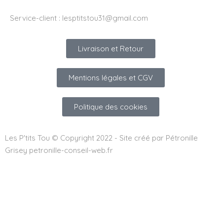
Service-client :
lesptitstou31@gmail.com
Livraison et Retour
Mentions légales et CGV
Politique des cookies
Les P'tits Tou © Copyright 2022 - Site créé par Pétronille
Grisey petronille-conseil-web.fr