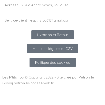
Adresse :
3 Rue André Savés, Toulouse
Service-client :
lesptitstou31@gmail.com
Livraison et Retour
Mentions légales et CGV
Politique des cookies
Les P'tits Tou © Copyright 2022 - Site créé par Pétronille
Grisey petronille-conseil-web.fr