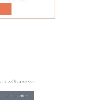
ptitstou31@gmail.com
itique des cookies