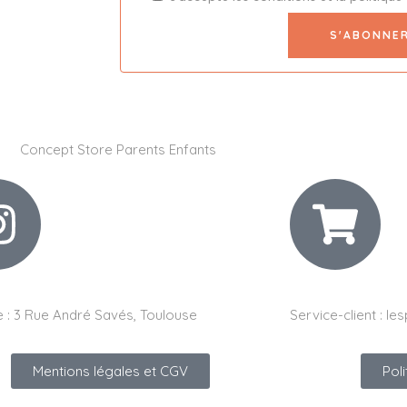
 :
3 Rue André Savés, Toulouse
Service-client :
les
Mentions légales et CGV
Pol