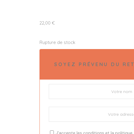
22,00
€
Rupture de stock
SOYEZ PRÉVENU DU RET
J'accepte les
conditions
et la
politique