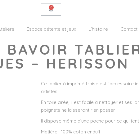
0
teliers
Espace détente et jeux
L’histoire
Contact
– BAVOIR TABLIE
ES – HERISSON
Ce tablier à imprimé fraise est l’accessoire i
artistes !
En toile cirée, il est facile à nettoyer et se
poignets ne laisseront rien passer.
Il dispose même d’une poche pour ce qui tent
Matière : 100% coton enduit