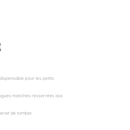
R
ndispensable pour les petits
s longues manches resserrées aux
erait de tomber.