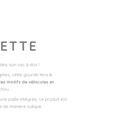
UETTE
ans son sac à dos !
hes, cette gourde fera le
les motifs de véhicules et
chou.
une paille intégrée, ce produit est
e de manière ludique.