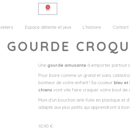
0
teliers
Espace détente et jeux
L’histoire
Contact
 – GOURDE CROQ
Une
gourde amusante
à emporter partout d
Pour boire comme un grand et sans catastrop
bonheur de votre enfant ! Sa couleur
bleu et 
chiens
vont vite faire craquer votre bout de 
Muni d’un bouchon anti-fuite en plastique et d’
adapté aux plus petits qui apprendront à boir
10,90
€