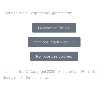
Service-client :
lesptitstou31@gmail.com
Livraison et Retour
Mentions légales et CGV
Politique des cookies
Les P'tits Tou © Copyright 2022 - Site créé par Pétronille
Grisey petronille-conseil-web.fr