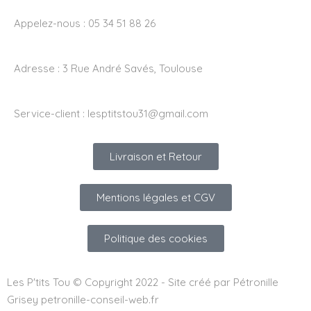
Appelez-nous : 05 34 51 88 26
Adresse :
3 Rue André Savés, Toulouse
Service-client :
lesptitstou31@gmail.com
Livraison et Retour
Mentions légales et CGV
Politique des cookies
Les P'tits Tou © Copyright 2022 - Site créé par Pétronille
Grisey petronille-conseil-web.fr