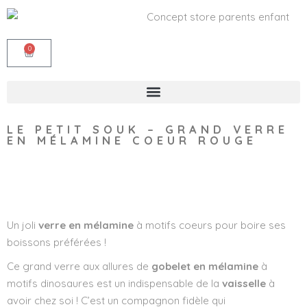
0
LE PETIT SOUK – GRAND VERRE
EN MÉLAMINE COEUR ROUGE
Wishlist
Un joli
verre en mélamine
à motifs coeurs pour boire ses
boissons préférées !
Ce grand verre aux allures de
gobelet en mélamine
à
motifs dinosaures est un indispensable de la
vaisselle
à
avoir chez soi ! C’est un compagnon fidèle qui