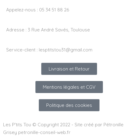
Appelez-nous : 05 34 51 88 26
Adresse :
3 Rue André Savés, Toulouse
Service-client :
lesptitstou31@gmail.com
Livraison et Retour
Mentions légales et CGV
Politique des cookies
Les P'tits Tou © Copyright 2022 - Site créé par Pétronille
Grisey petronille-conseil-web.fr