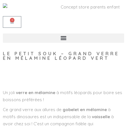
0
LE PETIT SOUK – GRAND VERRE
EN MÉLAMINE LÉOPARD VERT
Wishlist
Un joli
verre en mélamine
à motifs léopards pour boire ses
boissons préférées !
Ce grand verre aux allures de
gobelet en mélamine
à
motifs dinosaures est un indispensable de la
vaisselle
à
avoir chez soi ! C’est un compagnon fidèle qui