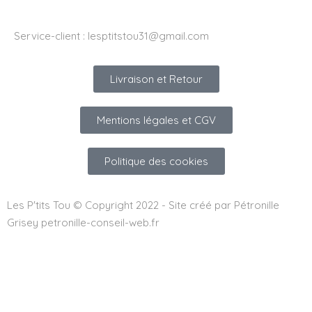
Service-client :
lesptitstou31@gmail.com
Livraison et Retour
Mentions légales et CGV
Politique des cookies
Les P'tits Tou © Copyright 2022 - Site créé par Pétronille
Grisey petronille-conseil-web.fr