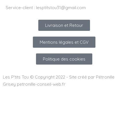
Service-client :
lesptitstou31@gmail.com
Livraison et Retour
Mentions légales et CGV
Politique des cookies
Les P'tits Tou © Copyright 2022 - Site créé par Pétronille
Grisey petronille-conseil-web.fr