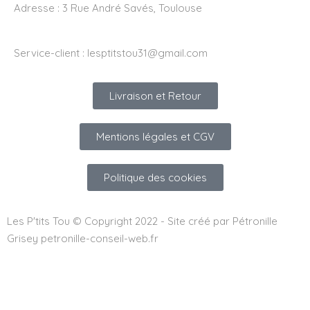
Adresse :
3 Rue André Savés, Toulouse
Service-client :
lesptitstou31@gmail.com
Livraison et Retour
Mentions légales et CGV
Politique des cookies
Les P'tits Tou © Copyright 2022 - Site créé par Pétronille
Grisey petronille-conseil-web.fr