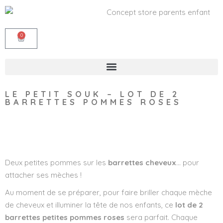
0
LE PETIT SOUK – LOT DE 2
BARRETTES POMMES ROSES
Wishlist
Deux petites pommes sur les
barrettes cheveux
… pour
attacher ses mèches !
Au moment de se préparer, pour faire briller chaque mèche
de cheveux et illuminer la tête de nos enfants, ce
lot de 2
barrettes petites pommes roses
sera parfait. Chaque