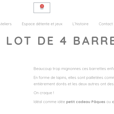
0
teliers
Espace détente et jeux
L’histoire
Contact
– LOT DE 4 BARR
Beaucoup trop mignonnes ces barrettes enfan
En forme de lapins, elles sont pailletées co
entièrement dorés et les deux autres ont des 
On craque !
Idéal comme idée
petit cadeau Pâques
ou