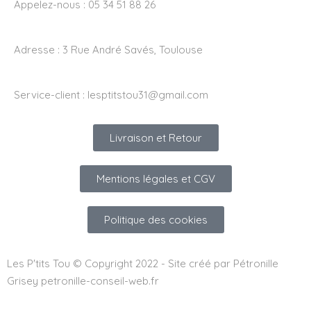
Appelez-nous : 05 34 51 88 26
Adresse :
3 Rue André Savés, Toulouse
Service-client :
lesptitstou31@gmail.com
Livraison et Retour
Mentions légales et CGV
Politique des cookies
Les P'tits Tou © Copyright 2022 - Site créé par Pétronille
Grisey petronille-conseil-web.fr