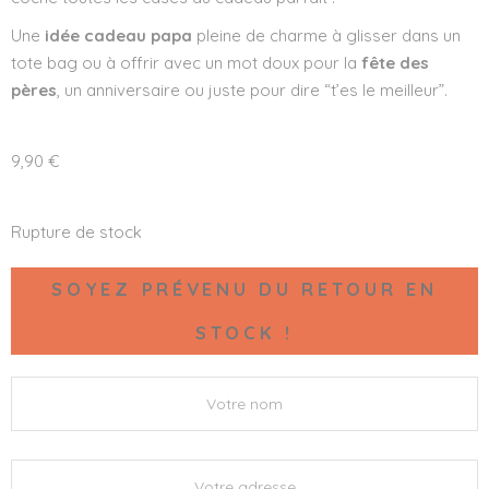
Une
idée cadeau papa
pleine de charme à glisser dans un
tote bag ou à offrir avec un mot doux pour la
fête des
pères
, un anniversaire ou juste pour dire “t’es le meilleur”.
9,90
€
Rupture de stock
SOYEZ PRÉVENU DU RETOUR EN
STOCK !