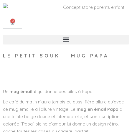
0
LE PETIT SOUK – MUG PAPA
Wishlist
Un
mug émaillé
qui donne des ailes à Papa !
Le café du matin n’aura jamais eu aussi fière allure qu’avec
ce mug émaillé à l’allure vintage. Le
mug en émail Papa
a
une teinte beige douce et intemporelle, et son inscription
colorée “Papa” pleine d’amour lui donne un design rétro.Il
coche toutes les cases du cadeau parfait !