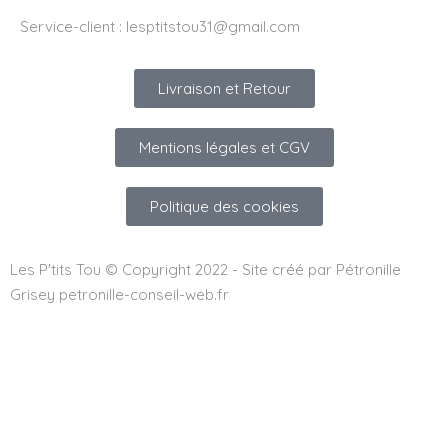
Service-client :
lesptitstou31@gmail.com
Livraison et Retour
Mentions légales et CGV
Politique des cookies
Les P'tits Tou © Copyright 2022 - Site créé par Pétronille
Grisey petronille-conseil-web.fr