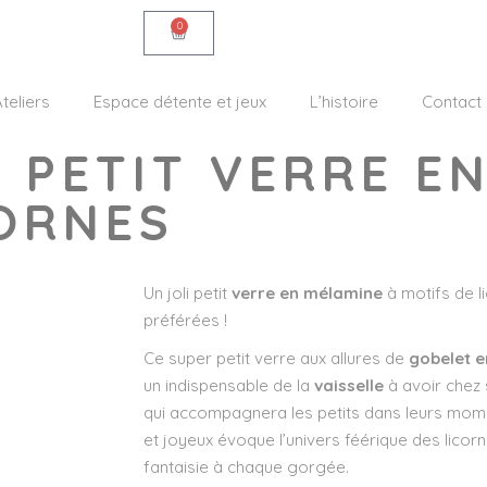
0
teliers
Espace détente et jeux
L’histoire
Contact
– PETIT VERRE E
CORNES
Un joli petit
verre en mélamine
à motifs de l
préférées !
Ce super petit verre aux allures de
gobelet 
un indispensable de la
vaisselle
à avoir chez 
qui accompagnera les petits dans leurs mom
et joyeux évoque l’univers féérique des licor
fantaisie à chaque gorgée.