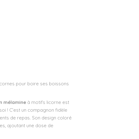
N
icornes pour boire ses boissons
en mélamine
à motifs licorne est
soi ! C’est un compagnon fidèle
ents de repas. Son design coloré
nes, ajoutant une dose de