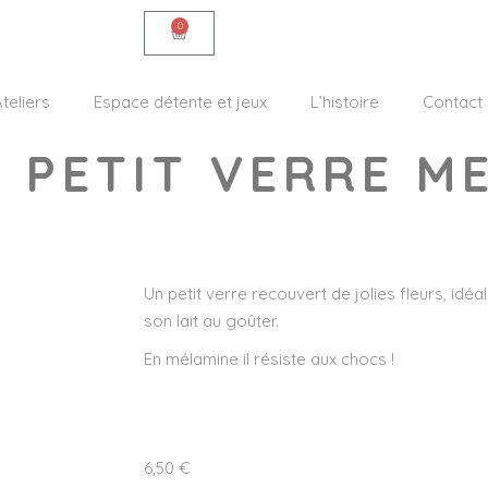
0
teliers
Espace détente et jeux
L’histoire
Contact
– PETIT VERRE M
Un petit verre recouvert de jolies fleurs, idéa
son lait au goûter.
En mélamine il résiste aux chocs !
6,50
€