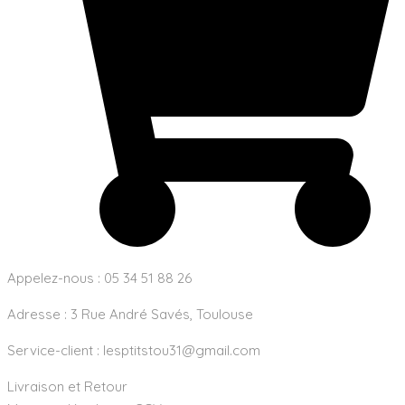
Appelez-nous : 05 34 51 88 26
Adresse :
3 Rue André Savés, Toulouse
Service-client :
lesptitstou31@gmail.com
Livraison et Retour