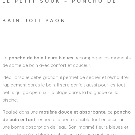
LE PETIT SOUK – PONCHO DE
BAIN JOLI PAON
Wishlist
Le
poncho de bain fleurs bleues
accompagne les moments
de sortie de bain avec confort et douceur.
Idéal lorsque bébé grandit, il permet de sécher et réchauffer
rapidement après le bain. Il sera parfait aussi pour les tout-
petits qui galopent sur la plage après la baignade ou la
piscine.
Réalisé dans une
matière douce et absorbante
, ce
poncho
de bain enfant
respecte la peau sensible tout en assurant
une bonne absorption de l’eau. Son imprimé fleurs bleues et
roses, inspiré du block print indien, crée une ambiance