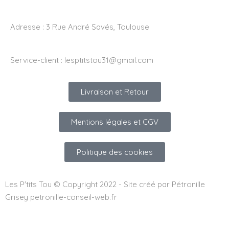
Adresse :
3 Rue André Savés, Toulouse
Service-client :
lesptitstou31@gmail.com
Livraison et Retour
Mentions légales et CGV
Politique des cookies
Les P'tits Tou © Copyright 2022 - Site créé par Pétronille
Grisey petronille-conseil-web.fr