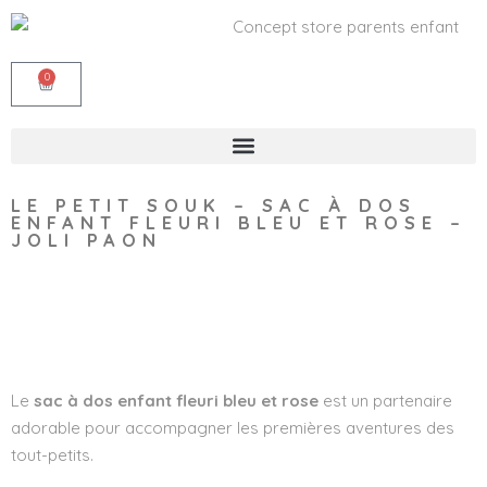
0
LE PETIT SOUK – SAC À DOS
ENFANT FLEURI BLEU ET ROSE –
JOLI PAON
Wishlist
Le
sac à dos enfant fleuri bleu et rose
est un partenaire
adorable pour accompagner les premières aventures des
tout-petits.