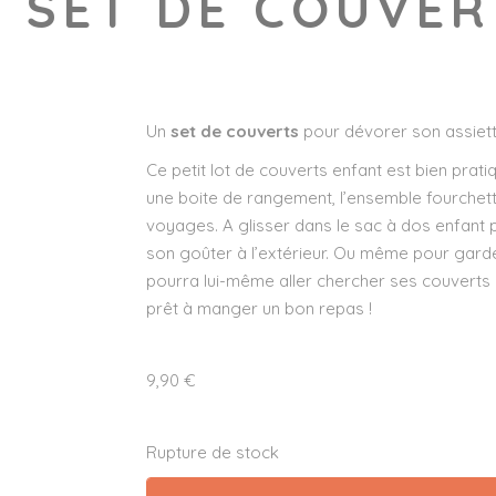
– SET DE COUVER
Un
set de couverts
pour dévorer son assiett
Ce petit lot de couverts enfant est bien prati
une boite de rangement, l’ensemble fourchette 
voyages. A glisser dans le
sac à dos enfant
p
son goûter à l’extérieur. Ou même pour garde
pourra lui-même aller chercher ses couverts d
prêt à manger un bon repas !
9,90
€
Rupture de stock