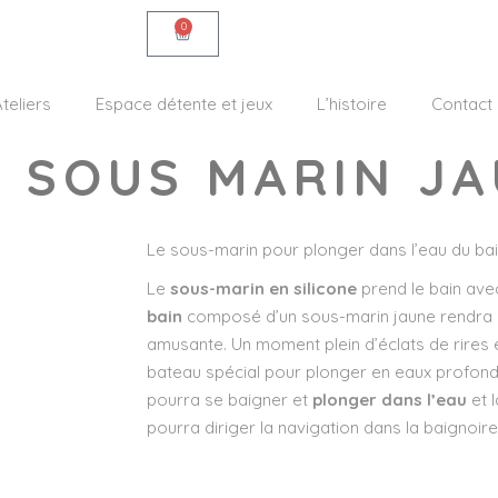
0
teliers
Espace détente et jeux
L’histoire
Contact
– SOUS MARIN J
Le sous-marin pour plonger dans l’eau du bai
Le
sous-marin en silicone
prend le bain ave
bain
composé d’un sous-marin jaune rendra l
amusante. Un moment plein d’éclats de rires 
bateau spécial pour plonger en eaux profonde
pourra se baigner et
plonger dans l’eau
et 
pourra diriger la navigation dans la baignoi