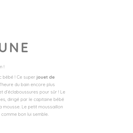
AUNE
n !
c bébé ! Ce super
jouet de
’heure du bain encore plus
et d’éclaboussures pour sûr ! Le
s, dirigé par le capitaine bébé
la mousse. Le petit moussaillon
re comme bon lui semble.